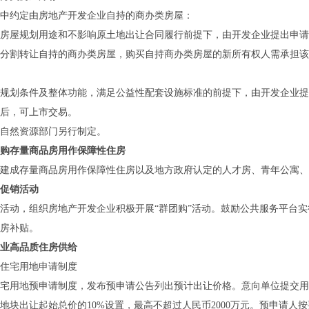
约定由房地产开发企业自持的商办类房屋：
屋规划用途和不影响原土地出让合同履行前提下，由开发企业提出申请
分割转让自持的商办类房屋，购买自持商办类房屋的新所有权人需承担该
划条件及整体功能，满足公益性配套设施标准的前提下，由开发企业提
后，可上市交易。
然资源部门另行制定。
购存量商品房用作保障性住房
成存量商品房用作保障性住房以及地方政府认定的人才房、青年公寓、
促销活动
，组织房地产开发企业积极开展“群团购”活动。鼓励公共服务平台实行
房补贴。
业高品质住房供给
住宅用地申请制度
用地预申请制度，发布预申请公告列出预计出让价格。意向单位提交用
地块出让起始总价的10%设置，最高不超过人民币2000万元。预申请