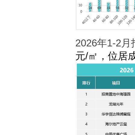
2026
年
1-2
月
元
/
㎡
，
位居