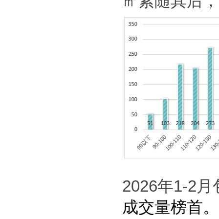
㎡紧随其后，
2026
年
1-2
月
成交量榜首。